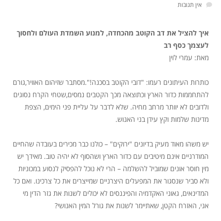
אין תגובות
איך להציל את דב הקוטב מהכחדה, למנוע השמדת העולם ולחסוך
לעצמך כסף רב
מאת: עמרי לוין
כותרות העיתונים רעמו: "דובי הקוטב בסכנה!".מסתבר שזיהום האוויר,גורם
להתחממות כדור הארץ וכתוצאה מכך הקטבים נמסים,שטחי הקרח נסוגים
ולדובים לא יוותר מרחב מחיה. שלא לדבר על עליית פני הימים, הצפת
מדינות שלמות וקץ עידן בני האנוש.
יש משהו מאוד מעיק בדיונים "ירוקים" – כולנו כבר מכירים בעובדה שהחיים
המודרניים אינם מיטיבים עם כדור הארץ ושהסוף לא יהיה טוב. מאידך יש
מין חוסר אונים שמוביל להשלמה – הרי לא נוכל להפסיק לנסוע במכוניות
ולא סביר שנסגור את המפעלים היצרניים שמייצרים את כל צרכינו. ואם כל
המדינאים, גאוני האקדמיה והפיננסים לא יכולים לשנות את גזר הדין מי
אני, האזרח הקטן, שאתיימר לשנות את גורל המין האנושי?