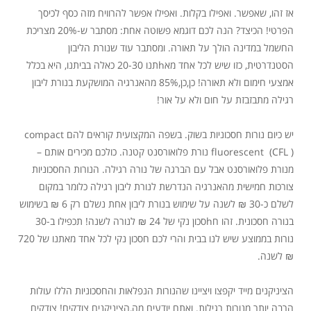
אז זהו, שאפשר. ואפילו בקלות. ואפילו אפשר להרוויח מזה כסף לכיסך
הפרטי! הכיצד? הנה לכם דוגמא פשוטה אחת: מסתבר ש-20% מצריכת
החשמל במדינה הולך על תאורה. ומסתבר עוד שנורת הליבון
הסטנדרטית, כזו שיש לכל אחד מאhתנו 20-30 כאלה בביתנו, היא בכלל
אמצעי חימום ולא תאורה! כן,כן,85% מהאנרגיה המושקעת בנורת ליבון
רגילה מתבזבזת על חום ולא על אור!
יש כיום נורות חסכוניות בשוק. בשפה המקצועית קוראים להם compact
fluorescent (CFL ) נורת פלואורסנט קטנה. כולכם מכירים אותם –
מנורת פלואורסנט אבל עם הברגה של נורה רגילה. הנורות החסכוניות
צורכות חמישית מהאנרגיה הנדרשת לנורת ליבון רגילה כלומר במקום
לשלם כ-30 ₪ לשנה על שימוש בנורת ליבון אחת נשלם רק 6 ₪ בשימוש
בנורה חסכונית. זהו חhסכון נקי של 24 ₪ לנורה לשנה! תכפילו ב-30
נורות בממוצע שיש לנו בבית והרי לכם חסכון נקי לכל אחד מאתנו של 720
₪ לשנה.
הציניקנים מייד יקפצו ויציינו שהנורות הנפלאות והחסכוניות הללו עולות
הרבה יותר מנורות רגילות. ואתם יודעים מה,הציניקנים צודקים! צודקים