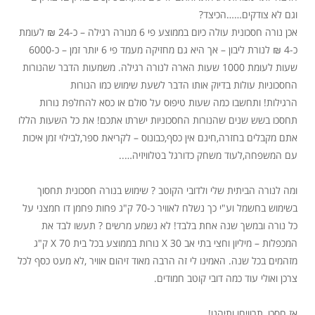
וגם לא צודקים……הכיצד?
אכן נורה חסכונית עולה כיום בממוצע פי 6 מנורה רגילה – כ-24 ₪ לעומת
כ-4 ₪ לנורת ליבון – אך היא גם מחזיקה מעמד פי 6 יותר זמן – כ-6000
שעות לעומת 1000 שעות הארה לנורה רגילה. משמעות הדבר שהנורות
החסכוניות עולות בדיוק אותו הדבר לשעת שימוש כמו הנורות
הרגילות! ותחשבו כמה שעות טיפוס על סולם או כסא להחלפת נורות
תחסכו בשש שנים שהנורות החסכוניות ישרתו אתכם! את כל השעות הללו
אתם מקבלים בחזרה,חינם אין כסף,כבונוס – לקריאת ספר,לבילוי זמן איכות
עם המשפחה,לעוד משחק כדורגל בטלוויזיה…..
ומה לנורה הביתית שלי ולדובי הקוטב ? שימוש בנורה חסכונית תחסוך
בשימוש בחשמל וע"י כך נשלח לאוויר כ-70 ק"ג פחות פחמן דו חמצני על
כל נורה ובמשך שנה אחת בלבד! לא נשמע מרשים ? תעשו לבד את
המכפלות – מיליון וחצי בתי אב X 30 נורות בממוצע בכל בית X 70 ק"ג
מזהמים בכל שנה. האמינו לי זה הרבה מאוד זיהום אוויר ,לא מעט כסף לכל
צרכן ואולי עוד כמה דובי קוטב חמודים.
אז חסכו, תרוויחו ותיהנו!