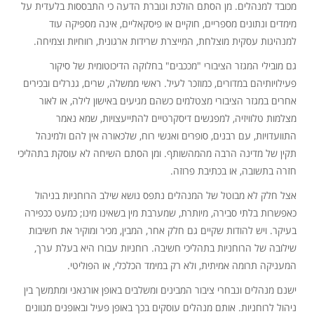
מכובד למנהלים. מן הסתם הולכת וגוברת הדעה כי התבססות בלעדית על
מימדים ונתונים מספריים, חוקיים או פיסקאליים, אינה מספיקה עוד
למנהיגות עסקית מוצלחת, המייצרת שרידות ארגונית, רווחיות וצמיחה.
גם מובילי המגזר הציבורי "מככבים" בחלוקה הדיכוטומית של סיקור
פעילויותיהם במדורים, כמוזכר לעיל. ראשי ממשלה, שרים, גנרלים ובכירים
אחרים במגזר הציבורי מצטלמים כשהם מגיעים באישון לילה, או לאור
מצלמות טלוויזיה, למפגשים דיסקרטיים להתייעצויות, שמא נאמר
התוועדויות, עם רבנים, סופרים ואנשי רוח, שלכאורה אין להם ולמינהל
תקין של מדינה הרבה מהמהשותף. ומן הסתם השיחה לא עוסקת בתהליכי
חזרה בתשובה, או בכתיבת פרוזה.
אצל חלק לא מבוטל של המנהלים נתפס נושא שילב הרוחניות בניהול
כאפשרות בלתי סבירה, מיותרת, שמערבת מין בשאינו מינו; כמעט ככפירה
בעיקר. ויש להודות שקיים גם חלק אחר, המבין, מכיר ומוקיר את חשיבות
שילובה של הרוחניות בתהליכי חשיבה. רוחניות עבורו היא בעלת ערך,
המעניקה תרומה אמיתית, ולא רק במימד הכלכלי, או הפוליטי.
ישנם מנהלים ונבחרי ציבור המבינים ומשלבים באופן אורגאני ומתמשך בין
ניהול לרוחניות. אותם מנהלים עוסקים בכך באופן פעיל ובאופנים מגוונים