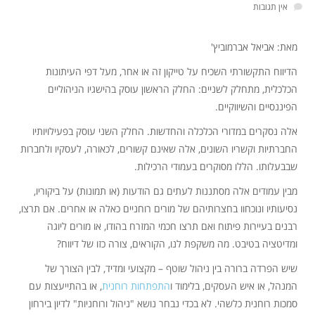
אין תגובות
מאת: אביאל אברמוביץ'
הדיווח התקשורתי השכיח על טייקון זה או אחר, מעל דפי העיתונות
הכלכלית, מתחלק לשניים: החלק הראשון עוסק בהישגיו הניהוליים
הפיננסיים והשיווקיים.
אלה נסקרים במדורי הכלכלה והחדשות. החלק השני עוסק בפעילויותיו
החברתיות וקשריו השונים, אלה שאינם קשורים, לכאורה, לעסקיו ולחברות
שבבעלותו. הללו מסוקרים בעמודי הרכילות.
מבין עמודים אלה מסתננות לעתים גם הודעות (או תמונות) על ביקוריו,
נסיעותיו ונוכחוו בחצרותיהם של מורים רוחניים כאלה או אחרים. אם תרצו,
רבנים בעיירות פיתוח ואם תרצו חכמי המזרח בהודו, או מורים ליוגה
ומדיטציה בטיבט. מה משקפת לנו, הקוראים, צורה כזו של דיווח?
שיש הפרדה ברורה בין ניהול שוטף – מקצועי ומדיד, לבין הצורך של
המנהל, או איש העסקים, בלימוד ו
התפתחות רוחנית
, או בהתייעצות עם
סמכות רוחנית כלשהי. לא בכדי נבחר נושא "ניהול ורוחניות" לדיון בירחון