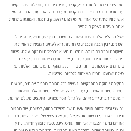
המתאימים להם: לימוד גמרא, קבלה, מדיטציה, יוגה, תפילה, לימוד וקשר
עם מורים רוחניים, ביקורים במקומות מעוררי השראה ועוד. הבחירה היא
אישית ומותאמת לכל אחד על-פי רצונו להעמיק בחוכמה, ואמונתו בתרומת
אותה פעילות לעסקים ולחיים.
אצל מנהלים אלה נוצרת האחדה מחשבתית בין שיטות ואופני הניהול
השונים, לבין הבנה ותובנה, כי רוחניות היא לעתים המציאות האמיתית,
השקופה והברורה ביותר. רוחלניות היא אוניברסלית וחובקת עולם. גישות
ניהול, שיטות מדידה וחוכמת חיים, אשר מתוכה צמחו רבבות עסקים
בתחומים אינספור. ברוחניות, בדרך כלל, מזוקקים ערכי מוסר אלמותיים;
כאלה שהעלו והפילו מעצמות כלכליות ופוליטיות.
בחקירה עמוקה המתבקשת ונעשית בכל מסורת רוחנית אמיתית, מגיעים
תמיד לתשובות אמיתיות, ערכיות; והפלא ופלא, תשובות אלה תואמות,
לעתים קרובות, לדעותיהם של גדולי הפרופסורים והיועצים מעולם החומר.
גם אני זכיתי לחוות חוויות אישיות של השילוב המוזר, לכאורה, של רוחניות
וניהול. בעבודתי ברשות מוניציפאלית וכמאמן אישי של ראשי רשויות ובכירים
אחרים במגזר הציבורי, אני חווה עומס, אינטנסיביות וצורך יומיומי, נחוץ
וחיוני, כאוויר לנשימה, בקבלת מאות החלטות. הכל מתוך רצון כן ואמיתי