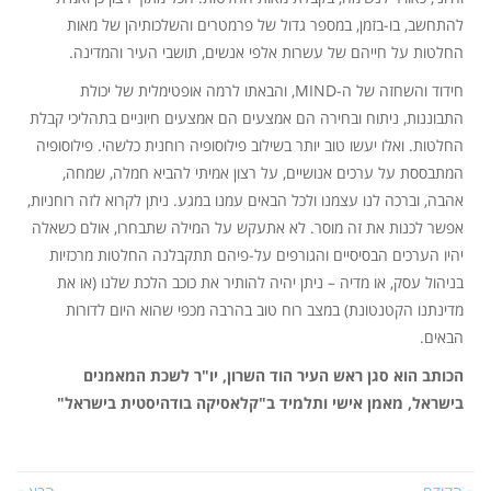
להתחשב, בו-בזמן, במספר גדול של פרמטרים והשלכותיהן של מאות
החלטות על חייהם של עשרות אלפי אנשים, תושבי העיר והמדינה.
חידוד והשחזה של ה-MIND, והבאתו לרמה אופטימלית של יכולת
התבוננות, ניתוח ובחירה הם אמצעים הם אמצעים חיוניים בתהליכי קבלת
החלטות. ואלו יעשו טוב יותר בשילוב פילוסופיה רוחנית כלשהי. פילוסופיה
המתבססת על ערכים אנושיים, על רצון אמיתי להביא חמלה, שמחה,
אהבה, וברכה לנו עצמנו ולכל הבאים עמנו במגע. ניתן לקרוא לזה רוחניות,
אפשר לכנות את זה מוסר. לא אתעקש על המילה שתבחרו, אולם כשאלה
יהיו הערכים הבסיסיים והגורפים על-פיהם תתקבלנה החלטות מרכזיות
בניהול עסק, או מדיה – ניתן יהיה להותיר את כוכב הלכת שלנו (או את
מדינתנו הקטנטונת) במצב רוח טוב בהרבה מכפי שהוא היום לדורות
הבאים.
הכותב הוא סגן ראש העיר הוד השרון, יו"ר לשכת המאמנים
בישראל, מאמן אישי ותלמיד ב"קלאסיקה בודהיסטית בישראל"