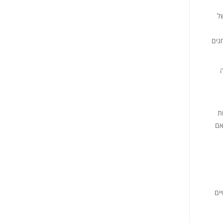
ל
גים
ת
אם
ים