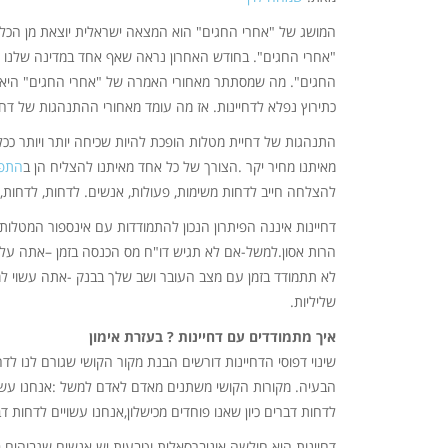
המושג של "אחרי החגים" הוא המצאה ישראלית יוצאת מן הכל
"אחרי החגים". בחודש האחרון נראה שאף אחד במדינה שלנו 
החגים". מה שמסתתר מאחורי האמרה של "אחרי החגים" היא נט
כתירוץ נפלא לדחיינות. אז מה עומד מאחורי ההתנהגות של דח
התנהגות של דחיית מטלות הופכת להיות שכיחה יותר ויותר ככל
מאיתנו מחיר יקר .הצורך של כל אחד מאיתנו להצליח הן ב
התפת
להצלחה חייב לדחות משימות, פעולות, אנשים. לדחות, לדחות,
דחיינות איננה הפיתרון הנכון להתמודדות עם אינספור המטלות 
הרות אסון.למשל-אם לא תגיש דו"ח מס הכנסה בזמן –אתה עלו
לא תתמודד בזמן עם מצב העובר ושב שלך בבנק -אתה עשוי למצ
שליליות.
איך מתמודדים עם דחיינות ? בעזרת אימון
שינוי דפוסי הדחיינות דורשים הבנת מקור הקושי שגורם לנו לדח
הבעיה. מקורות הקושי משתנים מאדם לאדם למשל :אנחנו עשויי
לדחות דברים כיון שאנו פוחדים מכישלון,אנחנו עשויים לדחות דב
דחיינות היא חולשה אוניברסאלית וטבעית.יש אנשים שגבוהים ב