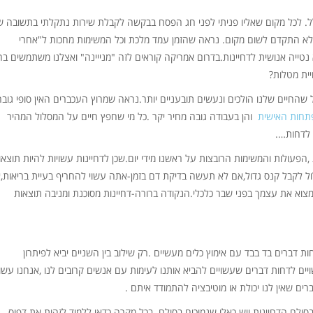
ל. לכל מקום שאליו פניתי לפני חג הפסח בבקשה לקבלת שירות נתקלתי בתשובה ש
לא התקדם לשום מקום. נראה שהזמן עמד מלכת וכל המשימות מחכות ל"אחרי
ייה אנושית לדחיינות.בדרום אמריקה קוראים לזה "מנייינה" ואצלנו משתמשים בח
יית מטלות?
 שהחיים שלנו הולכים ונעשים תובעניים יותר.נראה שמרוץ העכברים האין סופי גובה
חות האישית
והן בעבודה גובה מחיר יקר .כל מי שחפץ חיים על המסלול המהיר
 לדחות….
,הפעולות והמשימות הרובצות על ראשנו מידי יום.שכן לדחיינות עשויות להיות תוצאו
ל לקבל קנס גדול,אם לא תעשה בדיקת דם בזמן-אתה עשוי להחריף בעיית בריאות,
וא את עצמך בפני שבר כלכלי.הנקודה ברורה-דחיינות מסוכנת ומניבה תוצאות
ות דברים בד בבד עם אימוץ כלים מעשיים .רק שילוב בין השניים יביא לפיתרון
ם לדחות דברים שעשויים להביא אותנו לעימות עם אנשים קרובים לנו ,אנחנו עשוי
רים שאין לנו יכולת או מוטיבציה להתמודד איתם .
סולם הדחיינות ויש כאלו שנמוכים בסולם .בכל מקרה כדאי ללמוד לזהות את דפוס