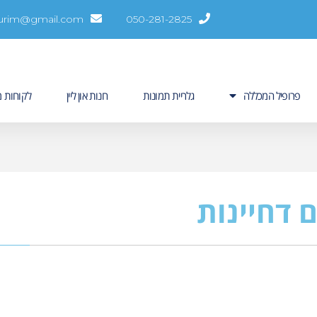
hurim@gmail.com
050-281-2825
פרופיל המכללה
גלריית תמונות
חנות און ליין
לקוחות מ
 דחיינות